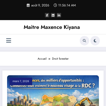
Aller
août 9, 2026
11:56:15 AM
au
contenu
Maitre Maxence Kiyana
Accueil
Droit forestier
mars 7, 2026