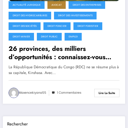
ACTUALITÉ JURIDIQUE
AVOCAT
DROIT DES ENTREPRISES
DROIT DES HYDROCARBURES
DROIT DES INVESTISSEMENTS
DROIT DES SOCIÉTÉS
DROIT FONCIER
DROIT FORESTIER
DROIT MINIER
DROIT PUBLIC
EMPLOI
26 provinces, des milliers
d’opportunités : connaissez-vous
vraiment le nouveau visage de la
La République Démocratique du Congo (RDC) ne se résume plus à
RDC ?
sa capitale, Kinshasa. Avec…
Maxencekiyana55
1 Commentaires
Lire La Suite
Rechercher