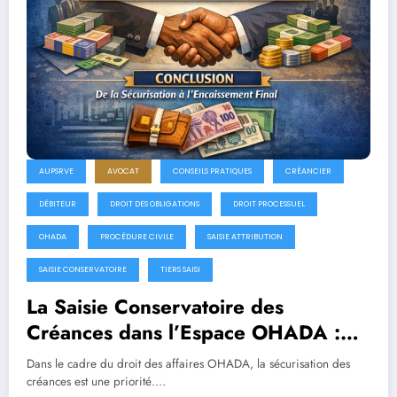
AUPSRVE
AVOCAT
CONSEILS PRATIQUES
CRÉANCIER
DÉBITEUR
DROIT DES OBLIGATIONS
DROIT PROCESSUEL
OHADA
PROCÉDURE CIVILE
SAISIE ATTRIBUTION
SAISIE CONSERVATOIRE
TIERS SAISI
La Saisie Conservatoire des
Créances dans l’Espace OHADA :
De la Protection au Paiement Final
Dans le cadre du droit des affaires OHADA, la sécurisation des
créances est une priorité.…