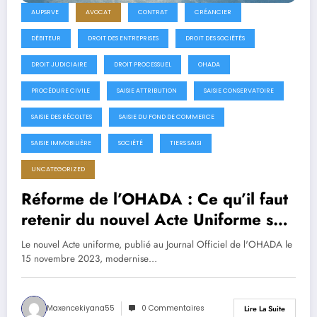
AUPSRVE
AVOCAT
CONTRAT
CRÉANCIER
DÉBITEUR
DROIT DES ENTREPRISES
DROIT DES SOCIÉTÉS
DROIT JUDICIAIRE
DROIT PROCESSUEL
OHADA
PROCÉDURE CIVILE
SAISIE ATTRIBUTION
SAISIE CONSERVATOIRE
SAISIE DES RÉCOLTES
SAISIE DU FOND DE COMMERCE
SAISIE IMMOBILIÈRE
SOCIÉTÉ
TIERS SAISI
UNCATEGORIZED
Réforme de l’OHADA : Ce qu’il faut
retenir du nouvel Acte Uniforme sur
le Recouvrement et les Voies
Le nouvel Acte uniforme, publié au Journal Officiel de l'OHADA le
d’Exécution (2023)
15 novembre 2023, modernise…
Maxencekiyana55
0 Commentaires
Lire La Suite