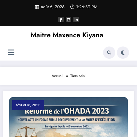
Aller
août 6, 2026
1:26:39 PM
au
contenu
Maitre Maxence Kiyana
Accueil
Tiers saisi
février 18, 2026