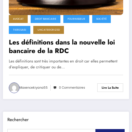
AVOCAT
DROIT BANCAIRE
FOURNISSEUR
SOCIÉTÉ
TIERS SAISI
UNCATEGORIZED
Les définitions dans la nouvelle loi
bancaire de la RDC
Les définitions sont très importantes en droit car elles permettent
d’expliquer, de critiquer ou de…
Maxencekiyana55
0 Commentaires
Lire La Suite
Rechercher