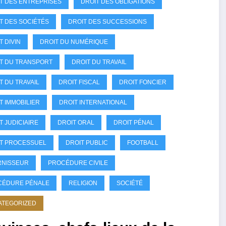
T DES ENTREPRISES
DROIT DES OBLIGATIONS
T DES SOCIÉTÉS
DROIT DES SUCCESSIONS
T DIVIN
DROIT DU NUMÉRIQUE
T DU TRANSPORT
DROIT DU TRAVAIL
T DU TRAVAIL
DROIT FISCAL
DROIT FONCIER
T IMMOBILIER
DROIT INTERNATIONAL
T JUDICIAIRE
DROIT ORAL
DROIT PÉNAL
T PROCESSUEL
DROIT PUBLIC
FOOTBALL
RNISSEUR
PROCÉDURE CIVILE
CÉDURE PÉNALE
RELIGION
SOCIÉTÉ
ATEGORIZED