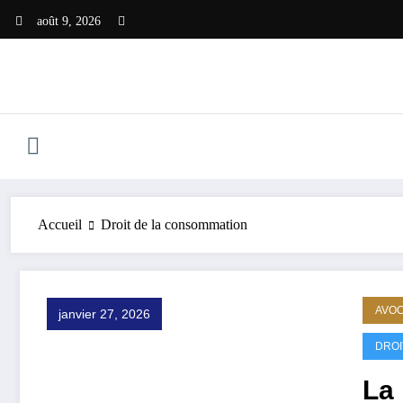
Aller
août 9, 2026
au
contenu
Accueil
Droit de la consommation
AVO
janvier 27, 2026
DROI
La 