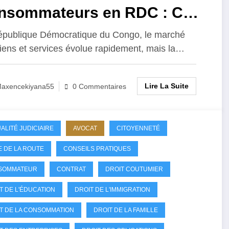
nsommateurs en RDC : Ce
 dit la Loi
publique Démocratique du Congo, le marché
iens et services évolue rapidement, mais la…
Lire La Suite
axencekiyana55
0 Commentaires
ALITÉ JUDICIAIRE
AVOCAT
CITOYENNETÉ
 DE LA ROUTE
CONSEILS PRATIQUES
SOMMATEUR
CONTRAT
DROIT COUTUMIER
T DE L'ÉDUCATION
DROIT DE L'IMMIGRATION
T DE LA CONSOMMATION
DROIT DE LA FAMILLE