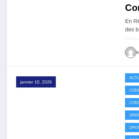
Co
que
En Ré
des b
M
ACTU
janvier 10, 2026
CODE
CON
DROI
DROI