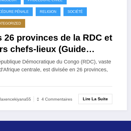
CÉDURE PÉNALE
RELIGION
SOCIÉTÉ
ATEGORIZED
 26 provinces de la RDC et
rs chefs-lieux (Guide
mplet 2026)
publique Démocratique du Congo (RDC), vaste
d'Afrique centrale, est divisée en 26 provinces,
Lire La Suite
axencekiyana55
4 Commentaires