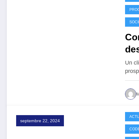
PRO
SOCI
Co
des
Un cl
prosp
M
ACTU
septembre 22, 2024
CODE