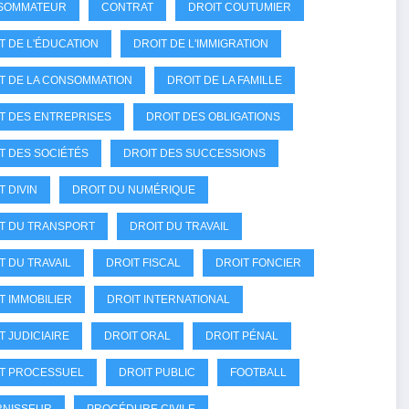
SOMMATEUR
CONTRAT
DROIT COUTUMIER
T DE L'ÉDUCATION
DROIT DE L'IMMIGRATION
T DE LA CONSOMMATION
DROIT DE LA FAMILLE
T DES ENTREPRISES
DROIT DES OBLIGATIONS
T DES SOCIÉTÉS
DROIT DES SUCCESSIONS
T DIVIN
DROIT DU NUMÉRIQUE
T DU TRANSPORT
DROIT DU TRAVAIL
T DU TRAVAIL
DROIT FISCAL
DROIT FONCIER
T IMMOBILIER
DROIT INTERNATIONAL
T JUDICIAIRE
DROIT ORAL
DROIT PÉNAL
T PROCESSUEL
DROIT PUBLIC
FOOTBALL
RNISSEUR
PROCÉDURE CIVILE