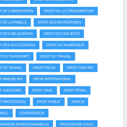
T DE L'IMMIGRATION
DROIT DE LA CONSOMMATION
T DE LA FAMILLE
DROIT DES ENTREPRISES
T DES OBLIGATIONS
DROIT DES SOCIÉTÉS
T DES SUCCESSIONS
DROIT DU NUMÉRIQUE
T DU TRANSPORT
DROIT DU TRAVAIL
T DU TRAVAIL
DROIT FISCAL
DROIT FONCIER
T IMMOBILIER
DROIT INTERNATIONAL
T JUDICIAIRE
DROIT ORAL
DROIT PÉNAL
T PROCESSUEL
DROIT PUBLIC
EMPLOI
BALL
FOURNISSEUR
ARATION PROFESSIONNELLE
PROCÉDURE CIVILE