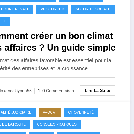
CÉDURE PÉNALE
PROCUREUR
SÉCURITÉ SOCIALE
ÉTÉ
mment créer un bon climat
 affaires ? Un guide simple
imat des affaires favorable est essentiel pour la
érité des entreprises et la croissance…
Lire La Suite
axencekiyana55
0 Commentaires
ALITÉ JUDICIAIRE
AVOCAT
CITOYENNETÉ
 DE LA ROUTE
CONSEILS PRATIQUES