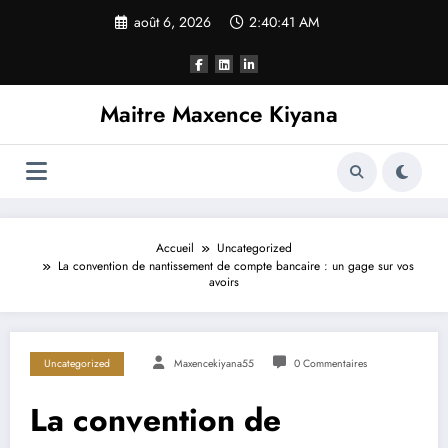
Aller
août 6, 2026
2:40:42 AM
au
contenu
Maitre Maxence Kiyana
Accueil
Uncategorized
La convention de nantissement de compte bancaire : un gage sur vos
avoirs
Uncategorized
Maxencekiyana55
0 Commentaires
La convention de