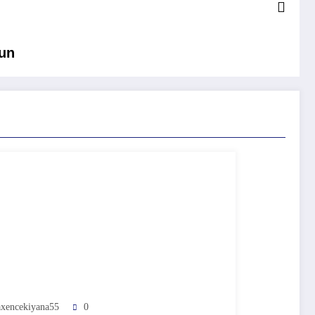
’un
xencekiyana55
0