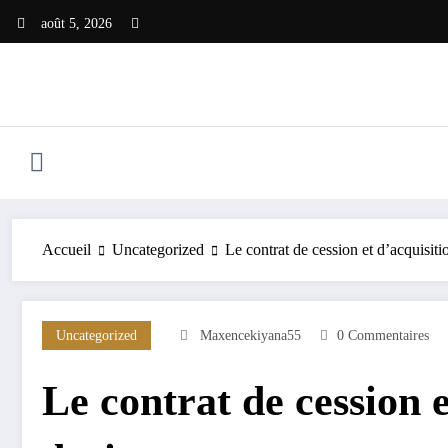
Aller
août 5, 2026
au
contenu
Accueil
Uncategorized
Le contrat de cession et d’acquisitio
Uncategorized
Maxencekiyana55
0 Commentaires
Le contrat de cession e