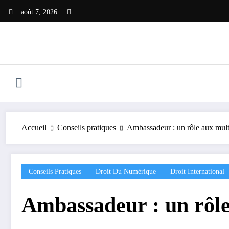
Aller
août 7, 2026
au
contenu
Accueil
Conseils pratiques
Ambassadeur : un rôle aux mult
Conseils Pratiques
Droit Du Numérique
Droit International
Ambassadeur : un rôle