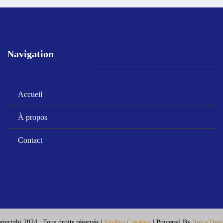
Navigation
Accueil
À propos
Contact
pyright 2024 | Tous droits réservés |
SitePro Création
| Powered By
SpiceThe