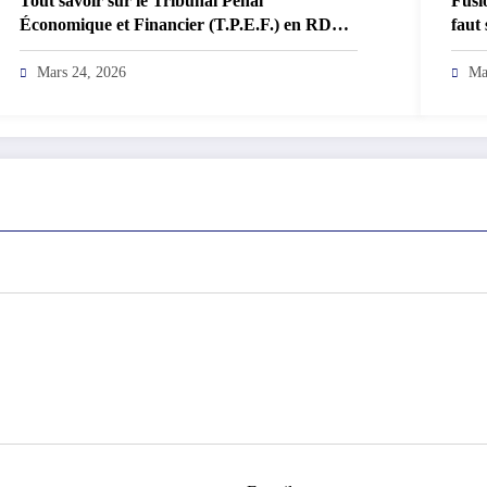
Tout savoir sur le Tribunal Pénal
Fusi
Économique et Financier (T.P.E.F.) en RDC :
faut
Compétences et Missions
Mars 24, 2026
Ma