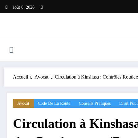
Aller
août 8, 2026
au
contenu
Accueil
Avocat
Circulation à Kinshasa : Contrôles Routie
Avocat
Code De La Route
Conseils Pratiques
Droit Publ
Circulation à Kinshasa