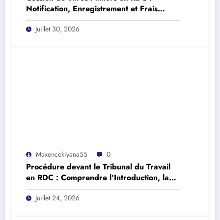
Notification, Enregistrement et Frais
(Article 380 du Règlement Minier)
Juillet 30, 2026
Maxencekiyana55
0
Procédure devant le Tribunal du Travail
en RDC : Comprendre l’Introduction, la
Continuation et les Délais Légaux (Loi n°
Juillet 24, 2026
016/2002)