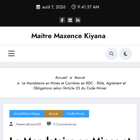
Aller
août 7, 2026
9:41:38 AM
au
contenu
Maitre Maxence Kiyana
Accueil
Avocat
Le Mandataire en Mines et Carrières en RDC : Rôle, Agrément et
Obligations selon l’Article 25 du Code Minier
Actualité Juridique
Avocat
Code Minier
Maxencekiyana55
0 Commentaires