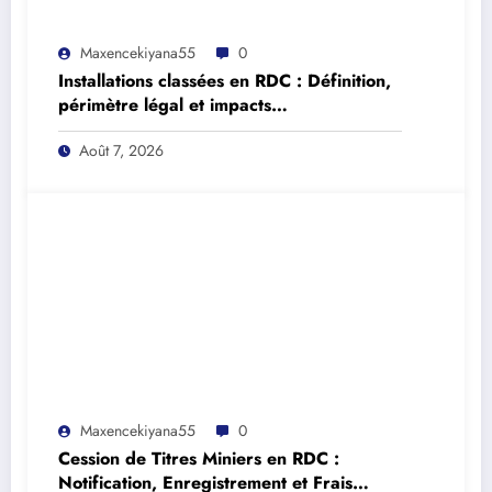
Maxencekiyana55
0
Installations classées en RDC : Définition,
périmètre légal et impacts
environnementaux selon le Décret n°
Août 7, 2026
13/015
Maxencekiyana55
0
Cession de Titres Miniers en RDC :
Notification, Enregistrement et Frais