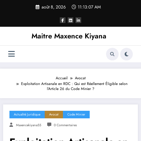
Aller
août 8, 2026
11:13:08 AM
au
contenu
Maitre Maxence Kiyana
Accueil
Avocat
Exploitation Artisanale en RDC : Qui est Réellement Éligible selon
l’Article 26 du Code Minier ?
Actualité Juridique
Avocat
Code Minier
Maxencekiyana55
0 Commentaires