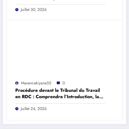
(Article 380 du Règlement Minier)
Juillet 30, 2026
Maxencekiyana55
0
Procédure devant le Tribunal du Travail
en RDC : Comprendre l’Introduction, la
Continuation et les Délais Légaux (Loi n°
Juillet 24, 2026
016/2002)